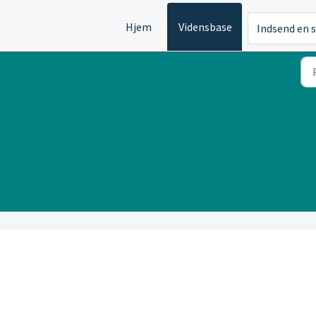
Hjem
Vidensbase
Indsend en 