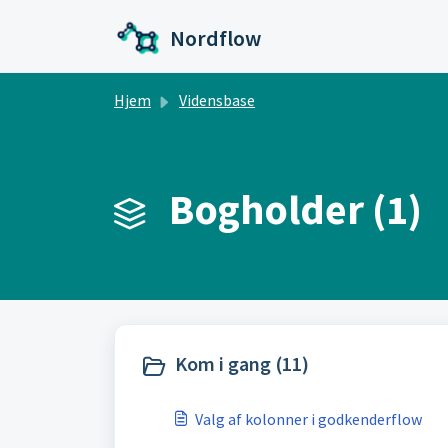
Gå til hovedindhold
Nordflow
Hjem
Vidensbase
Bogholder (1)
Kom i gang (11)
Valg af kolonner i godkenderflow